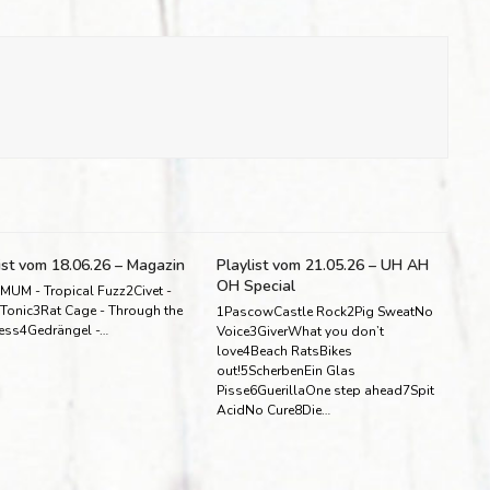
ist vom 18.06.26 – Magazin
Playlist vom 21.05.26 – UH AH
OH Special
MUM - Tropical Fuzz2Civet -
 Tonic3Rat Cage - Through the
1PascowCastle Rock2Pig SweatNo
ess4Gedrängel -…
Voice3GiverWhat you don’t
love4Beach RatsBikes
out!5ScherbenEin Glas
Pisse6GuerillaOne step ahead7Spit
AcidNo Cure8Die…