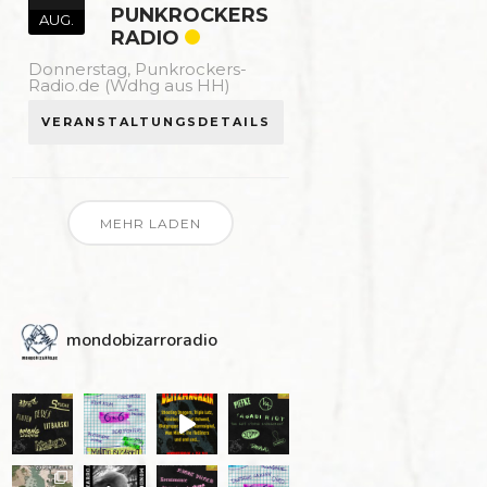
PUNKROCKERS
AUG.
RADIO
Donnerstag,
Punkrockers-
Radio.de (Wdhg aus HH)
VERANSTALTUNGSDETAILS
MEHR LADEN
mondobizarroradio