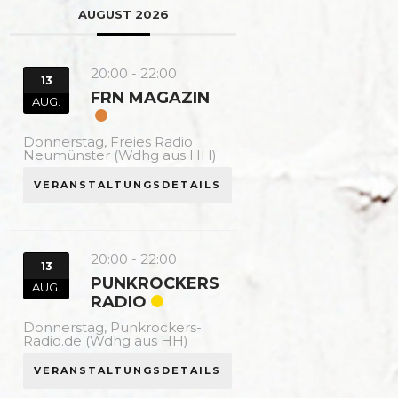
AUGUST 2026
20:00
-
22:00
13
FRN MAGAZIN
AUG.
Donnerstag,
Freies Radio
Neumünster (Wdhg aus HH)
VERANSTALTUNGSDETAILS
20:00
-
22:00
13
PUNKROCKERS
AUG.
RADIO
Donnerstag,
Punkrockers-
Radio.de (Wdhg aus HH)
VERANSTALTUNGSDETAILS