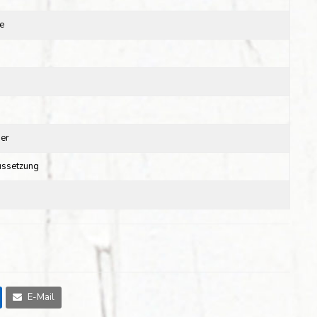
e
der
ussetzung
E-Mail