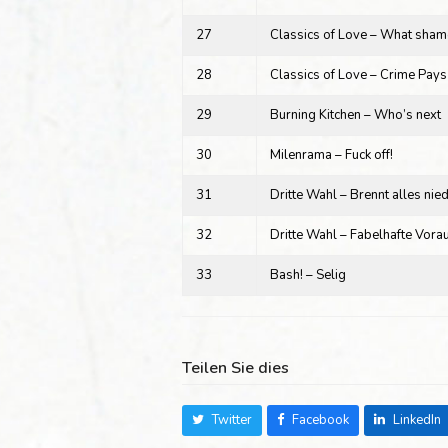
27
Classics of Love – What sham
28
Classics of Love – Crime Pays
29
Burning Kitchen – Who’s next
30
Milenrama – Fuck off!
31
Dritte Wahl – Brennt alles nie
32
Dritte Wahl – Fabelhafte Vora
33
Bash! – Selig
Teilen Sie dies
Twitter
Facebook
LinkedIn