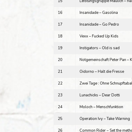
15
Leistungsgruppe Maulich – Na
16
Insanidade – Gasolina
17
Insanidade – Go Pedro
18
Vexx – Fucked Up Kids
19
Instigators – Old is sad
20
Notgemeinschaft Peter Pan – 
21
Oidorno – Halt die Fresse
22
Zwei Tage : Ohne Schnupftabak
23
Lunachicks – Dear Dotti
24
Moloch – Menschfunktion
25
Operation Ivy – Take Warning
26
Common Rider – Set the met