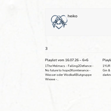
heiko
3
Playlist vom 16.07.26 – 6×6
Playl
1The Melmacs - Falling2Defiance -
1YUR 
No future to hope3Korntenance -
Gin &
Wasser oder Wodka4Blutgruppe
darkn
Wixxxe -…