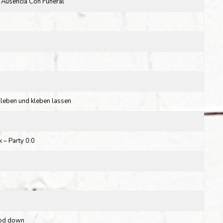
 Ausencia Con Funeral
Kleben und kleben lassen
 – Party 0:0
hod down