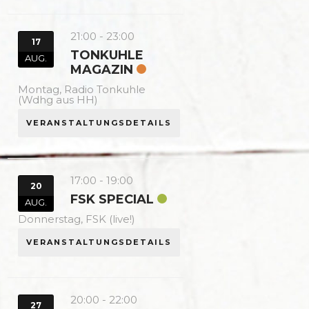
21:00
-
23:00
17
TONKUHLE
AUG.
MAGAZIN
Montag,
Radio Tonkuhle
(Wdhg aus HH)
VERANSTALTUNGSDETAILS
17:00
-
19:00
20
FSK SPECIAL
AUG.
Donnerstag,
FSK (live!)
VERANSTALTUNGSDETAILS
20:00
-
22:00
27